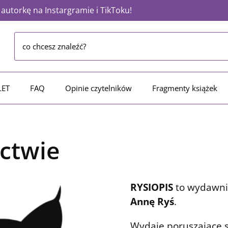
utorkę na Instargramie i TikToku!
LET
FAQ
Opinie czytelników
Fragmenty książek
ctwie
RYSIOPIS
to wydawni
Annę Ryś
.
Wydaje poruszające s