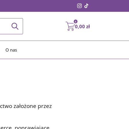
0
0,00
zł
O nas
ctwo założone przez
erce, poprawiające