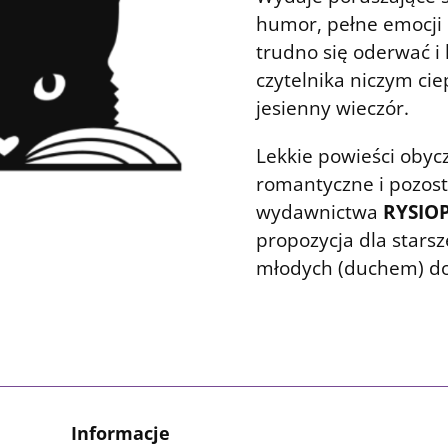
humor, pełne emocji h
trudno się oderwać i 
czytelnika niczym cie
jesienny wieczór.
Lekkie powieści obyc
romantyczne i pozosta
wydawnictwa
RYSIOP
propozycja dla starsz
młodych (duchem) do
Informacje