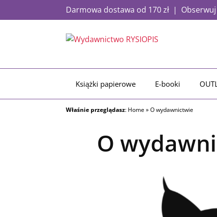
Darmowa dostawa od 170 zł | Obserwuj a
Książki papierowe
E-booki
OUT
Właśnie przeglądasz
:
Home
»
O wydawnictwie
O wydawni