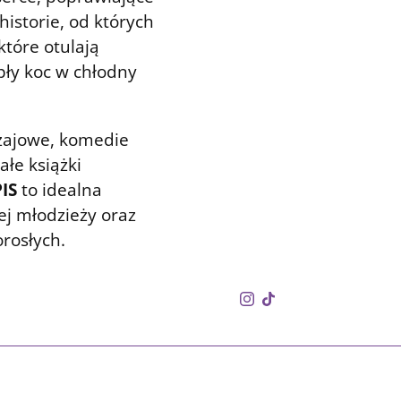
istorie, od których
które otulają
pły koc w chłodny
zajowe, komedie
łe książki
IS
to idealna
ej młodzieży oraz
rosłych.