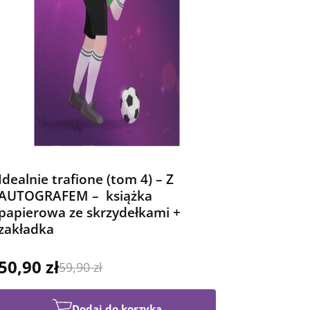
Idealnie trafione (tom 4) – Z
AUTOGRAFEM – książka
papierowa ze skrzydełkami +
zakładka
50,90 zł
59,90 zł
Dodaj do koszyka