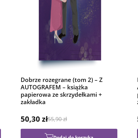
Dobrze rozegrane (tom 2) – Z
AUTOGRAFEM – książka
papierowa ze skrzydełkami +
zakładka
50,30 zł
55,90 zł
Dodaj do koszyka