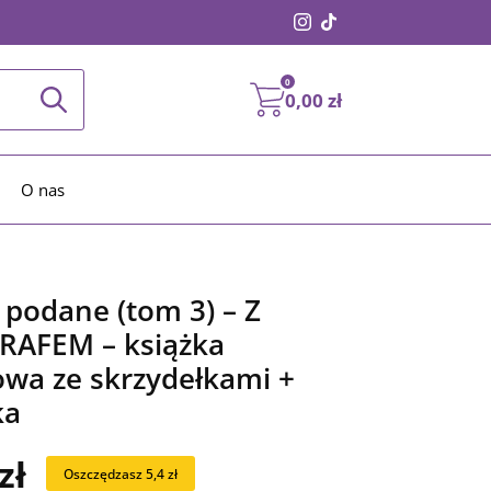
0
0,00
zł
O nas
 podane (tom 3) – Z
AFEM – książka
owa ze skrzydełkami +
ka
zł
Oszczędzasz 5,4 zł