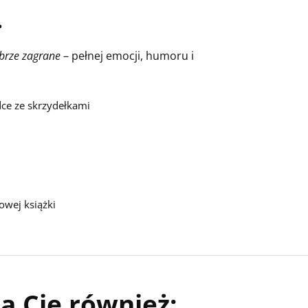
•
brze zagrane
– pełnej emocji, humoru i
dce ze skrzydełkami
owej książki
ą Cię również: