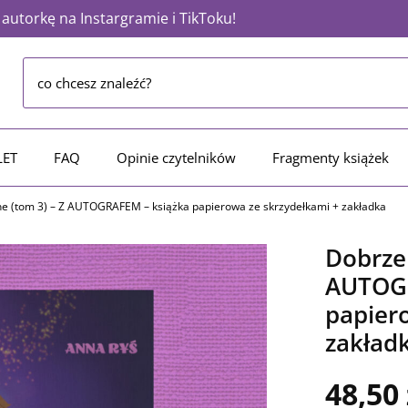
utorkę na Instargramie i TikToku!
LET
FAQ
Opinie czytelników
Fragmenty książek
e (tom 3) – Z AUTOGRAFEM – książka papierowa ze skrzydełkami + zakładka
Dobrze
AUTOGR
papier
zakład
48,50