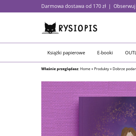
Darmowa dostawa od 170 zł | Obserwuj a
Książki papierowe
E-booki
OUT
Właśnie przeglądasz
:
Home
»
Produkty
»
Dobrze podan