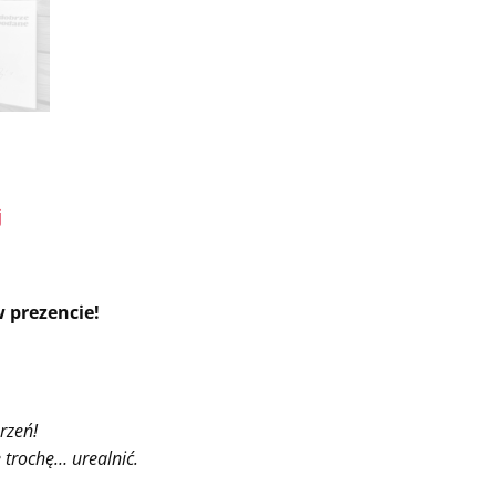
j
 prezencie!
rzeń!
e trochę… urealnić.