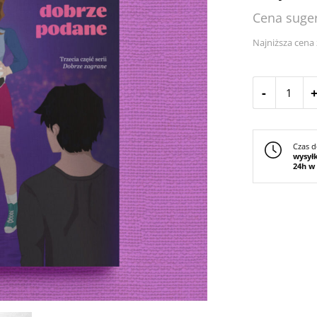
Cena suger
Najniższa cena 
-
Czas d
wysył
24h w