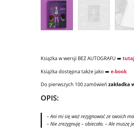
Książka w wersji BEZ AUTOGRAFU ➡️
tuta
Książka dostępna także jako ➡️
e-book
Do pierwszych 100 zamówień
zakładka w
OPIS:
– Ani mi się waż rezygnować ze swoich ma
– Nie zrezygnuję – obiecała. – Ale muszę j