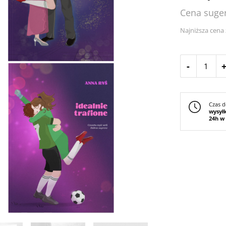
Cena suger
Najniższa cena 
-
Czas d
wysył
24h w