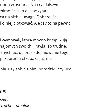
 rundą wiosenną. No i na dalszym
 mimo że jako dziewczyna
aca na siebie uwagę. Dobrze, że
 o niej plotkować. Ale czy to na pewno
w i wymówek, które mocno komplikują
ć znajomych swoich i Pawła. To trudne,
łasnych uczuć oraz zdefiniowanie tego,
przebraniu chłopaka już nie.
nia. Czy sobie z nimi poradzi? I czy uda
is
rzeń!
e trochę… urealnić.