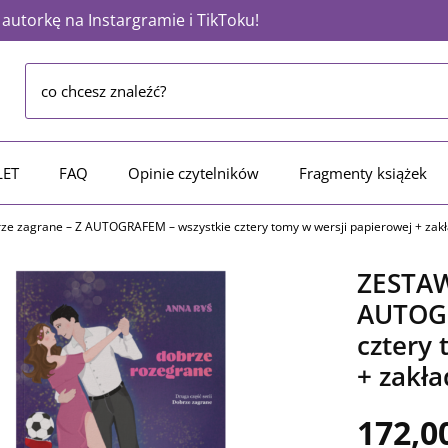
utorkę na Instargramie i TikToku!
LET
FAQ
Opinie czytelników
Fragmenty książek
e zagrane – Z AUTOGRAFEM – wszystkie cztery tomy w wersji papierowej + zakł
ZESTAW
AUTOGR
cztery 
+ zakła
172,0