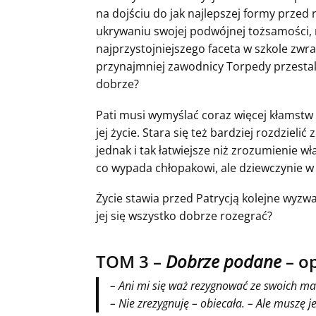
na dojściu do jak najlepszej formy przed
ukrywaniu swojej podwójnej tożsamości,
najprzystojniejszego faceta w szkole zwr
przynajmniej zawodnicy Torpedy przestali
dobrze?
Pati musi wymyślać coraz więcej kłamst
jej życie. Stara się też bardziej rozdzieli
jednak i tak łatwiejsze niż zrozumienie w
co wypada chłopakowi, ale dziewczynie w 
Życie stawia przed Patrycją kolejne wyzwa
jej się wszystko dobrze rozegrać?
TOM 3 –
Dobrze podane
– op
– Ani mi się waż rezygnować ze swoich ma
– Nie zrezygnuję – obiecała. – Ale muszę j