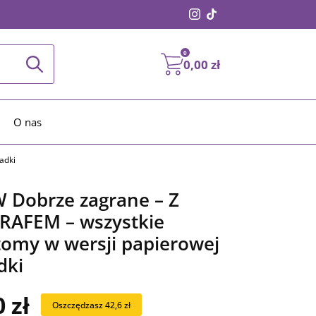
0
0,00
zł
O nas
adki
 Dobrze zagrane – Z
AFEM – wszystkie
tomy w wersji papierowej
dki
0
zł
Oszczędzasz 42,6 zł