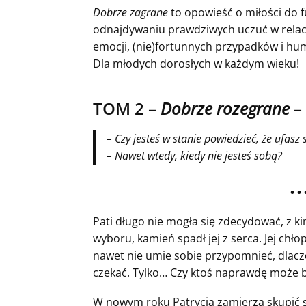
Dobrze zagrane
to opowieść o miłości do f
odnajdywaniu prawdziwych uczuć w relac
emocji, (nie)fortunnych przypadków i h
Dla młodych dorosłych w każdym wieku!
TOM 2 –
Dobrze rozegrane
–
– Czy jesteś w stanie powiedzieć, że ufasz
– Nawet wtedy, kiedy nie jesteś sobą?
• • 
Pati długo nie mogła się zdecydować, z k
wyboru, kamień spadł jej z serca. Jej chł
nawet nie umie sobie przypomnieć, dlacz
czekać. Tylko… Czy ktoś naprawdę może by
W nowym roku Patrycja zamierza skupić się 