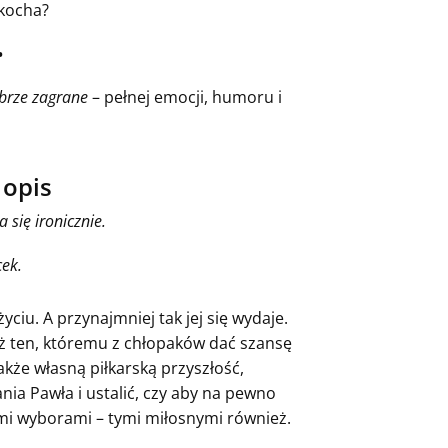
akocha?
•
brze zagrane
– pełnej emocji, humoru i
 opis
 się ironicznie.
cek.
yciu. A przynajmniej tak jej się wydaje.
ż ten, któremu z chłopaków dać szansę
akże własną piłkarską przyszłość,
nia Pawła i ustalić, czy aby na pewno
mi wyborami – tymi miłosnymi również.