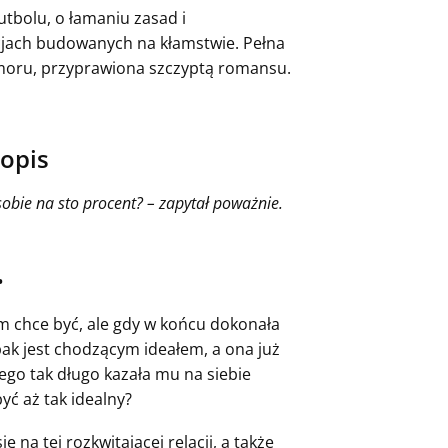
utbolu, o łamaniu zasad i
jach budowanych na kłamstwie. Pełna
umoru, przyprawiona szczyptą romansu.
 opis
 sobie na sto procent? – zapytał poważnie.
•
im chce być, ale gdy w końcu dokonała
opak jest chodzącym ideałem, a ona już
ego tak długo kazała mu na siebie
ć aż tak idealny?
na tej rozkwitającej relacji, a także