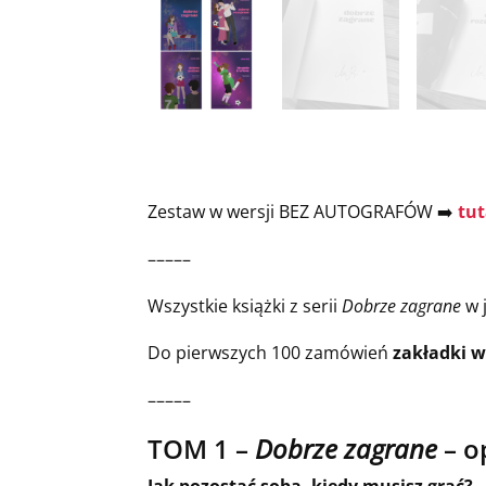
Zestaw w wersji BEZ AUTOGRAFÓW ➡️
tut
–––––
Wszystkie książki z serii
Dobrze zagrane
w 
Do pierwszych 100 zamówień
zakładki w
–––––
TOM 1 –
Dobrze zagrane
– o
Jak pozostać sobą, kiedy musisz grać?