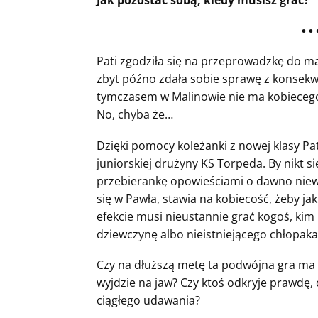
• • 
Pati zgodziła się na przeprowadzkę do ma
zbyt późno zdała sobie sprawę z konsekwen
tymczasem w Malinowie nie ma kobieceg
No, chyba że…
Dzięki pomocy koleżanki z nowej klasy Patr
juniorskiej drużyny KS Torpeda. By nikt si
przebierankę opowieściami o dawno niewi
się w Pawła, stawia na kobiecość, żeby ja
efekcie musi nieustannie grać kogoś, kim 
dziewczynę albo nieistniejącego chłopaka
Czy na dłuższą metę ta podwójna gra ma
wyjdzie na jaw? Czy ktoś odkryje prawdę,
ciągłego udawania?