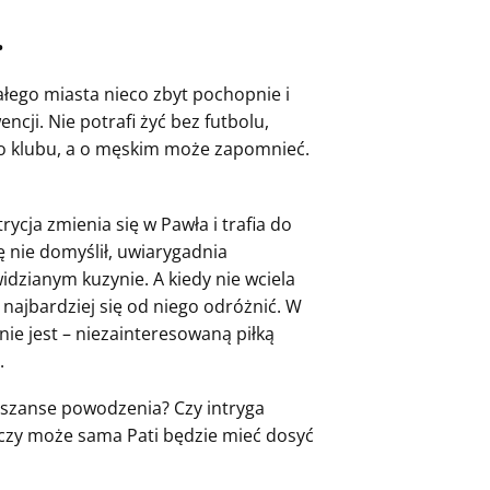
•
łego miasta nieco zbyt pochopnie i
cji. Nie potrafi żyć bez futbolu,
o klubu, a o męskim może zapomnieć.
ycja zmienia się w Pawła i trafia do
ę nie domyślił, uwiarygadnia
dzianym kuzynie. A kiedy nie wciela
k najbardziej się od niego odróżnić. W
nie jest – niezainteresowaną piłką
.
 szanse powodzenia? Czy intryga
 czy może sama Pati będzie mieć dosyć