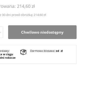
owana: 214,60 zł
z 30 dni przed obniżką: 214,60 zł
+
Chwilowo niedostępny
ostawy:
Darmowa dostawa:
od zł
ka w ciągu
 dni robocze