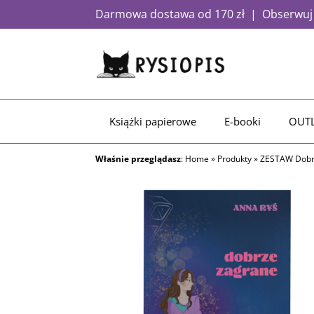
Darmowa dostawa od 170 zł | Obserwuj a
Książki papierowe
E-booki
OUT
Właśnie przeglądasz
:
Home
»
Produkty
»
ZESTAW Dobrz